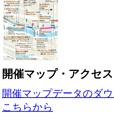
開催マップ・アクセス
開催マップデータのダウ
こちらから