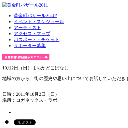
黄金町バザールとは?
イベント・スケジュール
アーティスト
アクセス・マップ
パスポート・チケット
サポーター募集
10月2日（日）まちかどこばなし
地域の方から、街の歴史や思い出についてお話していただき
日時：2011年10月2日（日）
場所：コガネックス・ラボ