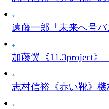
遠藤一郎「未来へ号バ
加藤翼《11.3proj
志村信裕《赤い靴》機