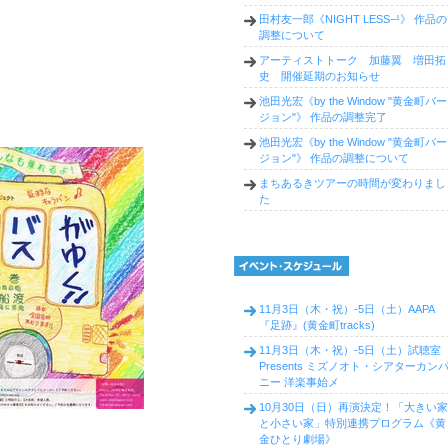
田村友一郎《NIGHT LESS−¹》 作品の
調整について
アーティストトーク 加藤翼 増田拓
史 開催延期のお知らせ
池田光宏《by the Window "黄金町バー
ジョン"》 作品の調整完了
池田光宏《by the Window "黄金町バー
ジョン"》 作品の調整について
まちあるきツアーの時間が変わりまし
た
11月3日（木・祝）-5日（土）AAPA
『足跡』(黄金町tracks)
11月3日（木・祝）-5日（土）試聴室
Presents ミズノオト・シアターカン
ニー 洋楽事始メ
10月30日（日）再演決定！「大きい家
と小さい家」特別連携プログラム《黄
金ひとり劇場》