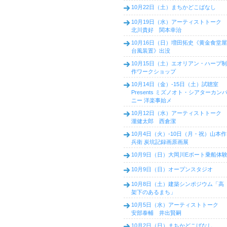
10月22日（土）まちかどこばなし
10月19日（水）アーティストトーク
北川貴好 関本幸治
10月16日（日）増田拓史《黄金食堂屋
台風装置》出没
10月15日（土）エオリアン・ハープ制
作ワークショップ
10月14日（金）-15日（土）試聴室
Presents ミズノオト・シアターカン
ニー 洋楽事始メ
10月12日（水）アーティストトーク
瀧健太郎 西倉潔
10月4日（火）-10日（月・祝）山本作
兵衛 炭坑記録画原画展
10月9日（日）大岡川Eボート乗船体
10月9日（日）オープンスタジオ
10月8日（土）建築シンポジウム「高
架下のあるまち」
10月5日（水）アーティストトーク
安部泰輔 井出賢嗣
10月2日（日）まちかどこばなし