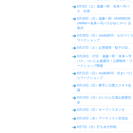
9月3日（土）遠藤一郎 未来へ号バ
ス 出発
8月28日（日）遠藤一郎《RAINBOW
JAPAN〜未来へ号バスがゆく!!〜》出
発式
8月28日（日）studioBO5 ものづく
ワークショップ
8月27日（土）お惣菜祭「餃子の日」
8月26日、27日 遠藤一郎「未来へ号
バス」ついにお披露目！公開制作・ワ
ークショップ開催
8月21日（日）studioBO5 住まいづ
りワークショップ
8月14日（日）勝手に公開エスキス会
議
8月14日（日）かいだん広場お披露目
会
8月14日（日）オープンスタジオ
8月10日（水）アーティスト交流会
8月7日（日）打ち水大作戦