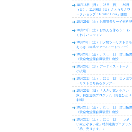
10月16日（日）、23日（日）、30日
（日）、11月6日（日）さとうりさワ
ークショップ「Golden Hour」開催
10月29日（土）お惣菜祭りーイモ料理
10月29日（土）おめんを作ろう！-わ
くわくハロウィン-
10月29日（土）日ノ出ツーリストまち
あるき〈建築ツアー&アートツアー〉
10月28日（金）、30日（日）増田拓
《黄金食堂屋台風装置》出没
10月26日（水）アーティストトーク
小沢剛
10月22日（土）、23日（日）日ノ出
ーリストまちあるきツアー
10月23日（日）「大きい家と小さい
家」特別連携プログラム《黄金ひとり
劇場》
10月21日（金）、23日（日）増田拓
《黄金食堂屋台風装置》出没
10月22日（土）、23日（日） 「大き
い家と小さい家」特別連携プログラム
「柿、売ります。」