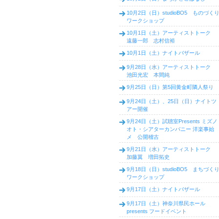
10月2日（日）studioBO5 ものづく
ワークショップ
10月1日（土）アーティストトーク
遠藤一郎 志村信裕
10月1日（土）ナイトバザール
9月28日（水）アーティストトーク
池田光宏 本間純
9月25日（日）第5回黄金町隣人祭り
9月24日（土）、25日（日）ナイトツ
アー開催
9月24日（土）試聴室Presents ミズノ
オト・シアターカンパニー 洋楽事始
メ 公開稽古
9月21日（水）アーティストトーク
加藤翼 増田拓史
9月18日（日）studioBO5 まちづく
ワークショップ
9月17日（土）ナイトバザール
9月17日（土）神奈川県民ホール
presents フードイベント