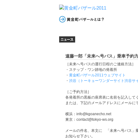
遠藤一郎「未来へ号バス」乗車予約
［未来へ号バスの運行日程のご連絡方法］
・ステップ・ワン跡地の発着所
・
黄金町バザール2011ウェブサイト
・
渋谷（トーキョーワンダーサイト渋谷サ
［ご予約方法］
各発着所の黒板の座席表に名前を記入して
または、下記のメールアドレスにメールに
横浜：info@kgoanecho.net
東京：contact@tokyo-ws.org
メールの件名、本文に 「未来へ号バス」
お知らせ下さい。