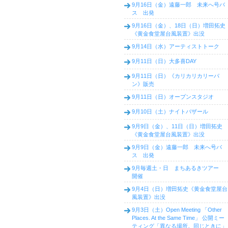
9月16日（金）遠藤一郎 未来へ号バ
ス 出発
9月16日（金）、18日（日）増田拓史
《黄金食堂屋台風装置》出没
9月14日（水）アーティストトーク
9月11日（日）大多喜DAY
9月11日（日）《カリカリカリーパ
ン》販売
9月11日（日）オープンスタジオ
9月10日（土）ナイトバザール
9月9日（金）、11日（日）増田拓史
《黄金食堂屋台風装置》出没
9月9日（金）遠藤一郎 未来へ号バ
ス 出発
9月毎週土・日 まちあるきツアー
開催
9月4日（日）増田拓史《黄金食堂屋台
風装置》出没
9月3日（土）Open Meeting 「Other
Places. At the Same Time」 公開ミー
ティング「異なる場所。同じときに」