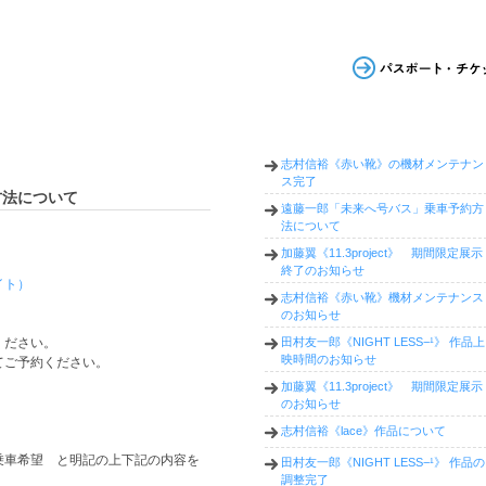
志村信裕《赤い靴》の機材メンテナン
ス完了
方法について
遠藤一郎「未来へ号バス」乗車予約方
法について
加藤翼《11.3project》 期間限定展示
終了のお知らせ
イト）
志村信裕《赤い靴》機材メンテナンス
のお知らせ
ください。
田村友一郎《NIGHT LESS−¹》 作品上
映時間のお知らせ
てご予約ください。
加藤翼《11.3project》 期間限定展示
のお知らせ
志村信裕《lace》作品について
乗車希望 と明記の上下記の内容を
田村友一郎《NIGHT LESS−¹》 作品の
調整完了