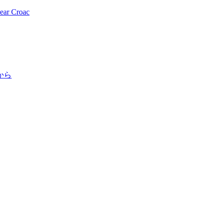
r Croac
から