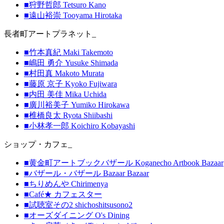
■狩野哲郎 Tetsuro Kano
■遠山裕崇 Tooyama Hirotaka
長者町アートプラネット_
■竹本真紀 Maki Takemoto
■嶋田 勇介 Yusuke Shimada
■村田真 Makoto Murata
■藤原 京子 Kyoko Fujiwara
■内田 美佳 Mika Uchida
■廣川裕美子 Yumiko Hirokawa
■椎橋良太 Ryota Shiibashi
■小林孝一郎 Koichiro Kobayashi
ショップ・カフェ_
■黄金町アートブックバザール Koganecho Artbook Bazaar
■バザール・バザール Bazaar Bazaar
■ちりめんや Chirimenya
■Café★ カフェスター
■試聴室その2 shichoshitsusono2
■オーズダイニング O's Dining