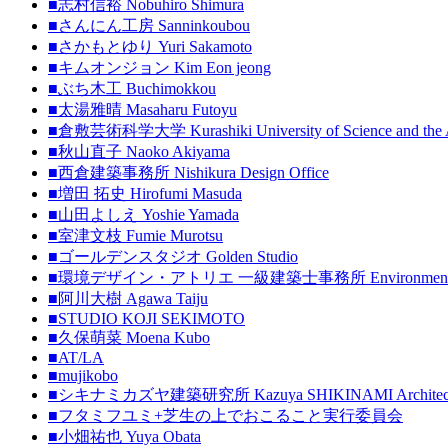
■志村信裕 Nobuhiro Shimura
■さんにん工房 Sanninkoubou
■さかもとゆり Yuri Sakamoto
■キムオンジョン Kim Eon jeong
■ぶち木工 Buchimokkou
■太湯雅晴 Masaharu Futoyu
■倉敷芸術科学大学 Kurashiki University of Science and the 
■秋山直子 Naoko Akiyama
■西倉建築事務所 Nishikura Design Office
■増田 拓史 Hirofumi Masuda
■山田よしえ Yoshie Yamada
■室津文枝 Fumie Murotsu
■ゴールデンスタジオ Golden Studio
■環境デザイン・アトリエ 一級建築士事務所 Environment Desi
■阿川大樹 Agawa Taiju
■STUDIO KOJI SEKIMOTO
■久保萌菜 Moena Kubo
■AT/LA
■mujikobo
■シキナミカズヤ建築研究所 Kazuya SHIKINAMI Architectura
■フタミフユミ+芝生の上でおこること実行委員会
■小畑祐也 Yuya Obata