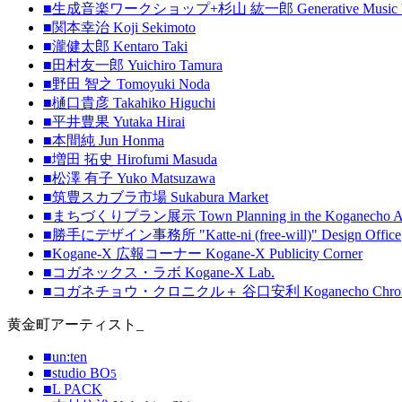
■生成音楽ワークショップ+杉山 紘一郎 Generative Music Worksh
■関本幸治 Koji Sekimoto
■瀧健太郎 Kentaro Taki
■田村友一郎 Yuichiro Tamura
■野田 智之 Tomoyuki Noda
■樋口貴彦 Takahiko Higuchi
■平井豊果 Yutaka Hirai
■本間純 Jun Honma
■増田 拓史 Hirofumi Masuda
■松澤 有子 Yuko Matsuzawa
■筑豊スカブラ市場 Sukabura Market
■まちづくりプラン展示 Town Planning in the Koganecho A
■勝手にデザイン事務所 "Katte-ni (free-will)" Design Office
■Kogane-X 広報コーナー Kogane-X Publicity Corner
■コガネックス・ラボ Kogane-X Lab.
■コガネチョウ・クロニクル＋ 谷口安利 Koganecho Chronicle ＋ 
黄金町アーティスト_
■un:ten
■studio BO
5
■L PACK