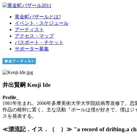
黄金町バザールとは?
イベント・スケジュール
アーティスト
アクセス・マップ
パスポート・チケット
サポーター募集
井出賢嗣 Kenji Ide
Profile_
1981年生まれ。2006年多摩美術大学大学院絵画専攻修了
作品の根幹に置く。主な活動『ポールは僕が好きで、僕はジャッキー が好きでし
スを発表する。
≪漂流記．イス．（ ）≫ "a record of drifting.a chair