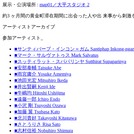
展示・公演場所 :
map01／大平スタジオ 2
約3 ヶ月間の黄金町滞在期間に出会った人や出 来事から刺
アーティストアーカイブ
参加アーティスト_
■サンティパープ・インコン＝ガム Santiphap Inkong-nga
■マーク・サルヴァトゥス Mark Salvatus
■スッティラット・スパパリンヤ Sutthirat Supaparinya
■安部泰輔 Taisuke Abe
■雨宮庸介 Yosuke Amemiya
■池田光宏 Mitsuhiro Ikeda
■井出賢嗣 Kenji Ide
■牛嶋均 Hitoshi Ushijima
■遠藤一郎 Ichiro Endo
■小沢 剛 Tsuyoshi Ozawa
■加藤 翼 Tsubasa Kato
■北川貴好 Takayoshi Kitagawa
■さとうりさ Risa Sato
■志村信裕 Nobuhiro Shimura