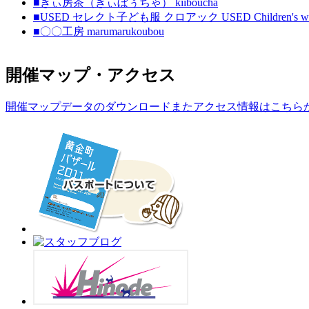
■きぃ房茶（きぃぼぅちゃ） kiiboucha
■USED セレクト子ども服 クロアック USED Children's wea
■〇〇工房 marumarukoubou
開催マップ・アクセス
開催マップデータのダウンロードまたアクセス情報はこちら