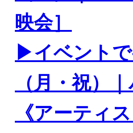
映会］
▶イベントで参
（月・祝）｜
《アーティス