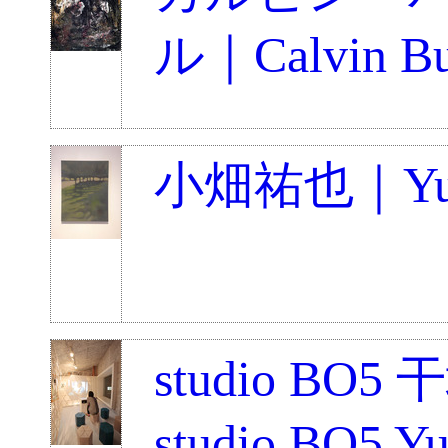
ル｜Calvin Bur
小畑祐也｜Yuya
studio BO
studio BO5 Y