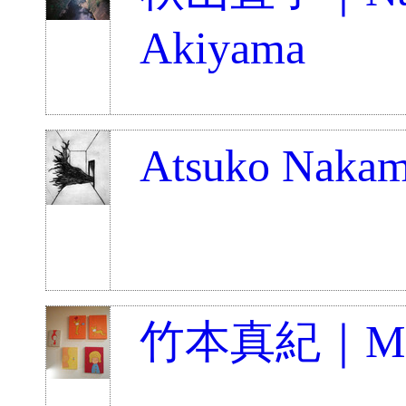
Akiyama
Atsuko Nakam
竹本真紀｜Maki