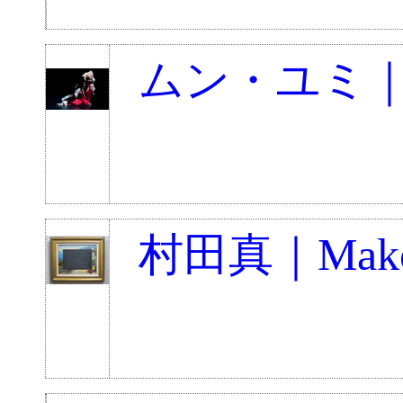
ムン・ユミ｜Mo
村田真｜Makot