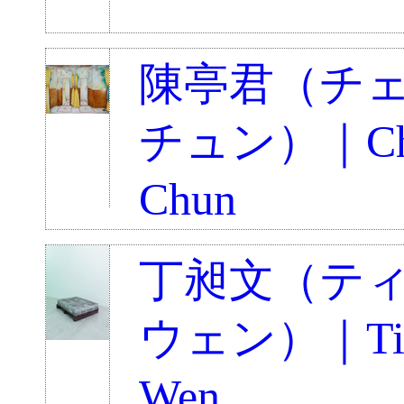
陳亭君（チ
チュン）｜Chen
Chun
丁昶文（テ
ウェン）｜Ting
Wen