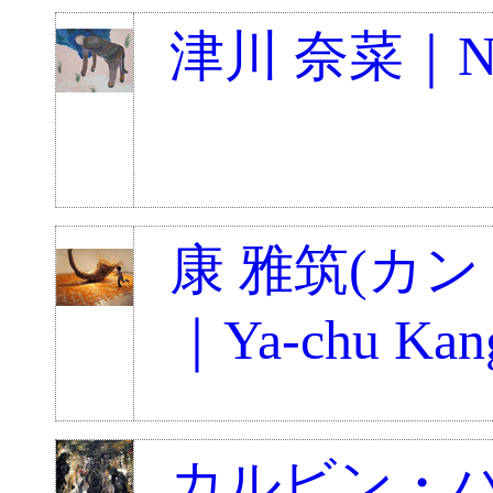
津川 奈菜｜Nan
康 雅筑(カ
｜Ya-chu Kan
カルビン・