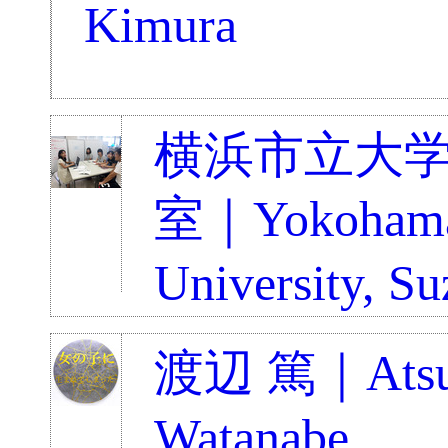
Kimura
横浜市立大
室｜Yokohama
University, Su
渡辺 篤｜Atsu
Watanabe