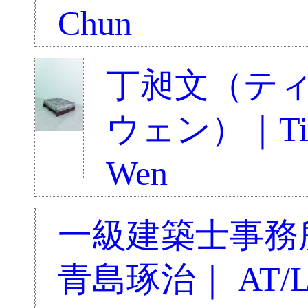
Chun
丁昶文（テ
ウェン）｜Ting
Wen
一級建築士事務所
青島琢治｜ AT/LA 