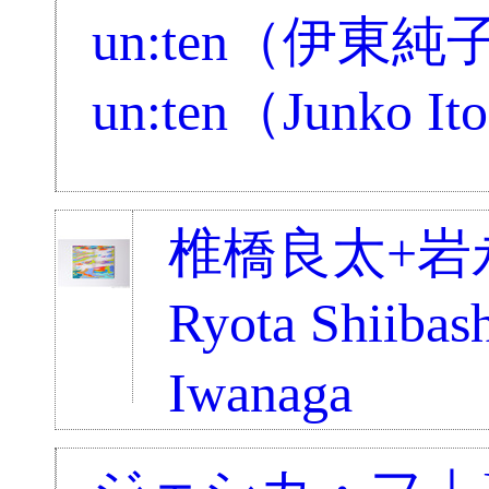
un:ten（伊東
un:ten（Junko Ito
椎橋良太+岩
Ryota Shiibas
Iwanaga