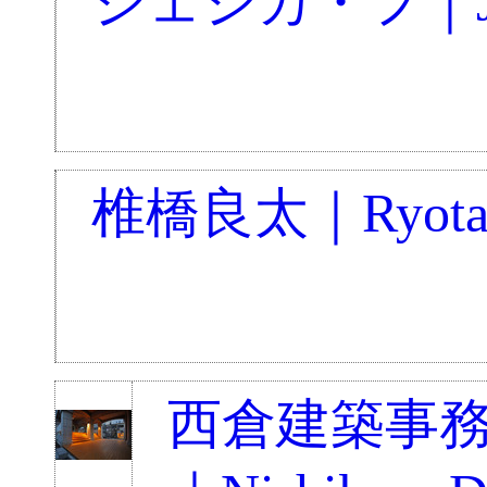
ジェシカ・フ｜Jess
椎橋良太｜Ryota S
西倉建築事