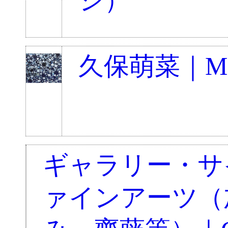
ジ）
久保萌菜｜Moe
ギャラリー・サ
ァインアーツ（