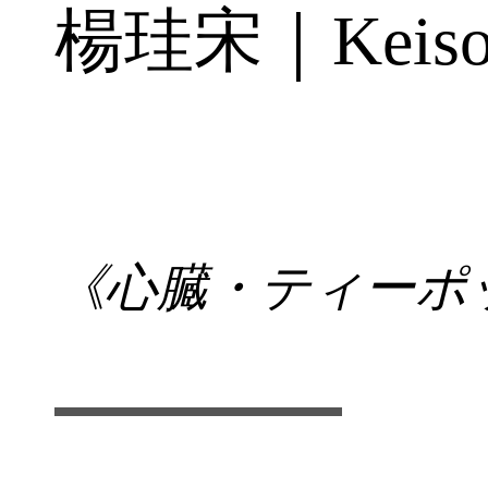
楊珪宋｜Keiso
《心臓・ティーポット