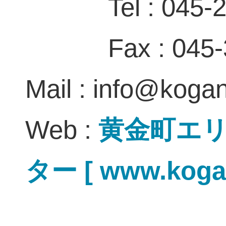
Tel : 045-
Fax : 045
Mail : info@koga
Web :
黄金町エ
ター [ www.kogan