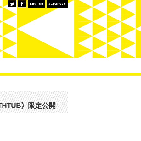
English
Japanese
HTUB》限定公開